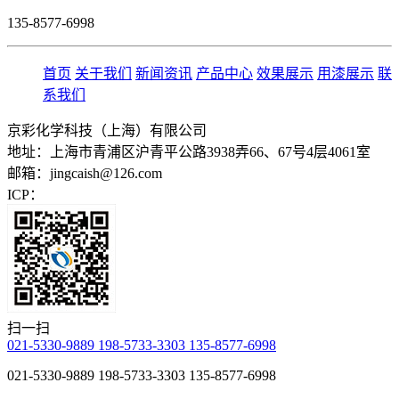
135-8577-6998
首页
关于我们
新闻资讯
产品中心
效果展示
用漆展示
联
系我们
京彩化学科技（上海）有限公司
地址：上海市青浦区沪青平公路3938弄66、67号4层4061室
邮箱：jingcaish@126.com
ICP：
沪ICP备2021007769号-1
扫一扫
021-5330-9889 198-5733-3303 135-8577-6998
021-5330-9889 198-5733-3303 135-8577-6998